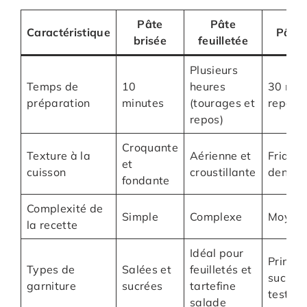
Pâte
Pâte
Caractéristique
Pâte 
brisée
feuilletée
Plusieurs
Temps de
10
heures
30 min
préparation
minutes
(tourages et
repos
repos)
Croquante
Texture à la
Aérienne et
Friable
et
cuisson
croustillante
dense
fondante
Complexité de
Simple
Complexe
Moyen
la recette
Idéal pour
Princi
Types de
Salées et
feuilletés et
sucrée
garniture
sucrées
tartefine
tester 
salade