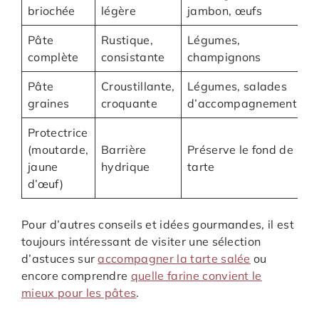
briochée
légère
jambon, œufs
n
Pâte
Rustique,
Légumes,
P
complète
consistante
champignons
f
Pâte
Croustillante,
Légumes, salades
A
graines
croquante
d’accompagnement
c
Protectrice
À
(moutarde,
Barrière
Préserve le fond de
a
jaune
hydrique
tarte
c
d’œuf)
Pour d’autres conseils et idées gourmandes, il est
toujours intéressant de visiter une sélection
d’astuces sur
accompagner la tarte salée
ou
encore comprendre
quelle farine convient le
mieux pour les pâtes
.